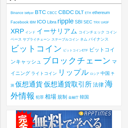
BTC
CBDC
DLT
ethereum
Binance
CBCC
bitflyer
ETH
ripple
ICO
SBI
Libra
SEC
Facebook
IBM
TRX
UASF
XRP
イーサリアム
コインチェック
コイン
インド
ベース
バイナンス
サプライチェーン
ステーブルコイン
ネム
ビットコイン
ビットコイ
ビットコインETF
ブロックチェーン
ンキャッシュ
マ
リップル
イニング
中国
ライトコイン
予
ロシア
海
仮想通貨取引所
仮想通貨
法律
測
外情報
相場
規制
韓国
犯罪
金融庁