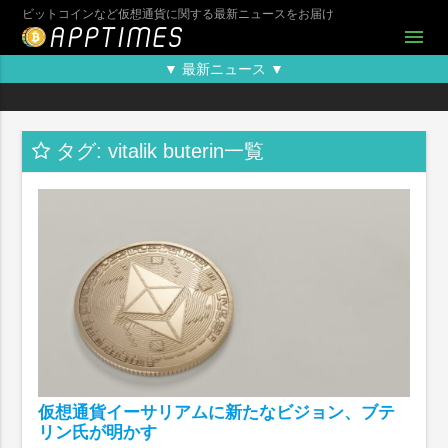
ビットコインなど仮想通貨に関する最新ニュースをお届け
menu
▼ 最新ニュース ▼
タグ: vitalik buterin一覧
仮想通貨イーサリアムに新たなビジョン、ブテ
リン氏が明かす