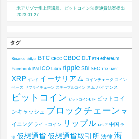
米アリゾナ州上院議員、ビットコイン法定通貨法案提出
2023.01.27
タグ
BTC
CBDC
DLT
ethereum
Binance
CBCC
bitflyer
ETH
ripple
ICO
SBI
Libra
SEC
Facebook
IBM
TRX
UASF
XRP
イーサリアム
コインチェック
コイン
インド
ベース
バイナンス
サプライチェーン
ステーブルコイン
ネム
ビットコイン
ビットコイ
ビットコインETF
ブロックチェーン
ンキャッシュ
マ
リップル
イニング
中国
ライトコイン
予
ロシア
海
仮想通貨取引所
仮想通貨
法律
測