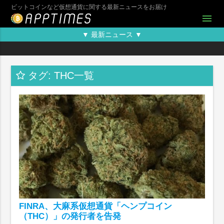
ビットコインなど仮想通貨に関する最新ニュースをお届け
menu
▼ 最新ニュース ▼
タグ: THC一覧
FINRA、大麻系仮想通貨「ヘンプコイン
（THC）」の発行者を告発