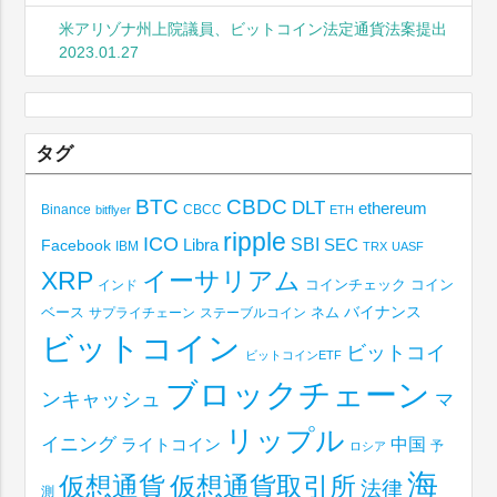
米アリゾナ州上院議員、ビットコイン法定通貨法案提出
2023.01.27
タグ
BTC
CBDC
DLT
ethereum
Binance
CBCC
bitflyer
ETH
ripple
ICO
SBI
Libra
SEC
Facebook
IBM
TRX
UASF
XRP
イーサリアム
コインチェック
コイン
インド
ベース
バイナンス
サプライチェーン
ステーブルコイン
ネム
ビットコイン
ビットコイ
ビットコインETF
ブロックチェーン
ンキャッシュ
マ
リップル
イニング
中国
ライトコイン
予
ロシア
海
仮想通貨取引所
仮想通貨
法律
測