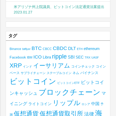
米アリゾナ州上院議員、ビットコイン法定通貨法案提出
2023.01.27
タグ
BTC
CBDC
DLT
ethereum
Binance
CBCC
bitflyer
ETH
ripple
ICO
SBI
Libra
SEC
Facebook
IBM
TRX
UASF
XRP
イーサリアム
コインチェック
コイン
インド
ベース
バイナンス
サプライチェーン
ステーブルコイン
ネム
ビットコイン
ビットコイ
ビットコインETF
ブロックチェーン
ンキャッシュ
マ
リップル
イニング
中国
ライトコイン
予
ロシア
海
仮想通貨取引所
仮想通貨
法律
測