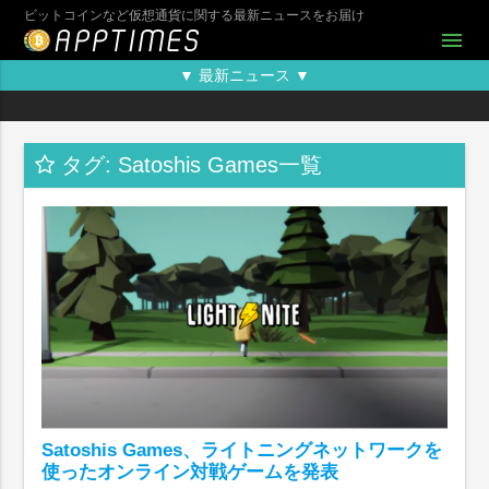
ビットコインなど仮想通貨に関する最新ニュースをお届け
menu
▼ 最新ニュース ▼
タグ: Satoshis Games一覧
Satoshis Games、ライトニングネットワークを
使ったオンライン対戦ゲームを発表