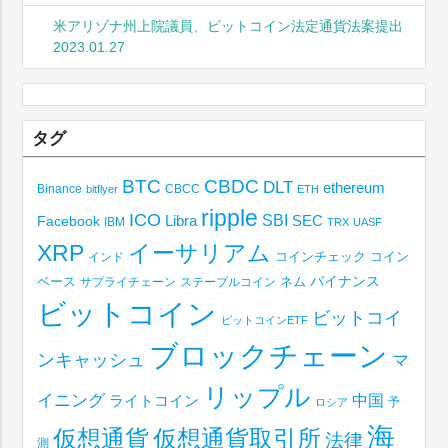
米アリゾナ州上院議員、ビットコイン法定通貨法案提出
2023.01.27
タグ
BTC
CBDC
DLT
ethereum
Binance
CBCC
bitflyer
ETH
ripple
ICO
SBI
Libra
SEC
Facebook
IBM
TRX
UASF
XRP
イーサリアム
コインチェック
コイン
インド
ベース
バイナンス
サプライチェーン
ステーブルコイン
ネム
ビットコイン
ビットコイ
ビットコインETF
ブロックチェーン
ンキャッシュ
マ
リップル
イニング
中国
ライトコイン
予
ロシア
海
仮想通貨取引所
仮想通貨
法律
測