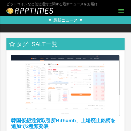
ビットコインなど仮想通貨に関する最新ニュースをお届け
menu
▼ 最新ニュース ▼
タグ: SALT一覧
韓国仮想通貨取引所Bithumb、上場廃止銘柄を
追加で2種類発表