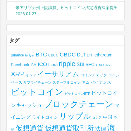
米アリゾナ州上院議員、ビットコイン法定通貨法案提出
2023.01.27
タグ
BTC
CBDC
DLT
ethereum
Binance
CBCC
bitflyer
ETH
ripple
ICO
SBI
Libra
SEC
Facebook
IBM
TRX
UASF
XRP
イーサリアム
コインチェック
コイン
インド
ベース
バイナンス
サプライチェーン
ステーブルコイン
ネム
ビットコイン
ビットコイ
ビットコインETF
ブロックチェーン
ンキャッシュ
マ
リップル
イニング
中国
ライトコイン
予
ロシア
海
仮想通貨取引所
仮想通貨
法律
測