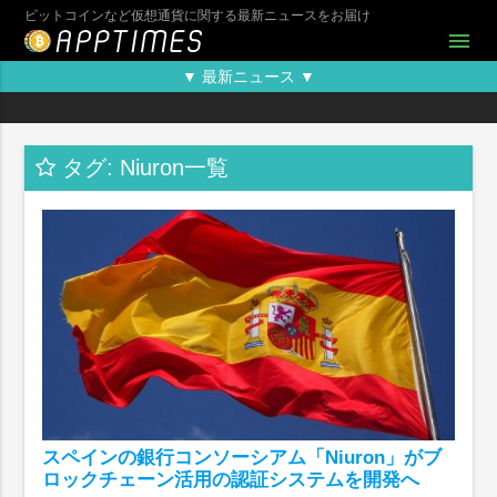
ビットコインなど仮想通貨に関する最新ニュースをお届け
menu
▼ 最新ニュース ▼
タグ: Niuron一覧
スペインの銀行コンソーシアム「Niuron」がブ
ロックチェーン活用の認証システムを開発へ