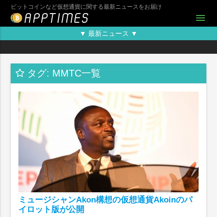
ビットコインなど仮想通貨に関する最新ニュースをお届け
menu
▼ 最新ニュース ▼
タグ: MMTC一覧
ミュージシャンAkon構想の仮想通貨Akoinのパ
イロット版が公開