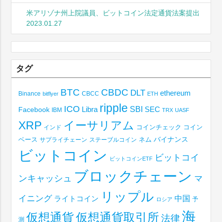
米アリゾナ州上院議員、ビットコイン法定通貨法案提出
2023.01.27
タグ
BTC
CBDC
DLT
ethereum
Binance
CBCC
bitflyer
ETH
ripple
ICO
SBI
Libra
SEC
Facebook
IBM
TRX
UASF
XRP
イーサリアム
コインチェック
コイン
インド
ベース
バイナンス
サプライチェーン
ステーブルコイン
ネム
ビットコイン
ビットコイ
ビットコインETF
ブロックチェーン
ンキャッシュ
マ
リップル
イニング
中国
ライトコイン
予
ロシア
海
仮想通貨取引所
仮想通貨
法律
測