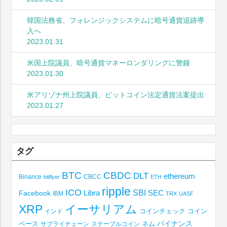
韓国法務省、フォレンジックシステムに暗号通貨追跡導
入へ
2023.01.31
米国上院議員、暗号通貨マネーロンダリングに警鐘
2023.01.30
米アリゾナ州上院議員、ビットコイン法定通貨法案提出
2023.01.27
タグ
BTC
CBDC
DLT
ethereum
Binance
CBCC
bitflyer
ETH
ripple
ICO
SBI
Libra
SEC
Facebook
IBM
TRX
UASF
XRP
イーサリアム
コインチェック
コイン
インド
ベース
バイナンス
サプライチェーン
ステーブルコイン
ネム