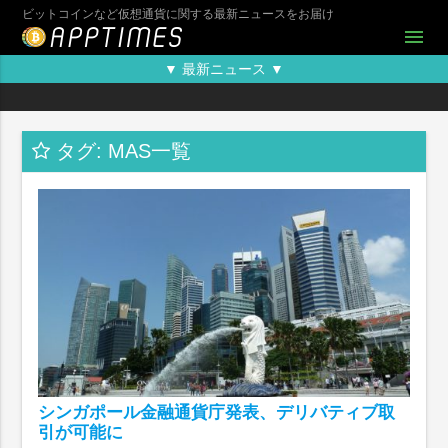
ビットコインなど仮想通貨に関する最新ニュースをお届け
menu
▼ 最新ニュース ▼
タグ: MAS一覧
シンガポール金融通貨庁発表、デリバティブ取
引が可能に