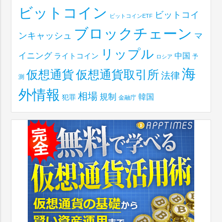
ビットコイン
ビットコイ
ビットコインETF
ブロックチェーン
ンキャッシュ
マ
リップル
イニング
中国
ライトコイン
予
ロシア
海
仮想通貨取引所
仮想通貨
法律
測
外情報
相場
規制
韓国
犯罪
金融庁