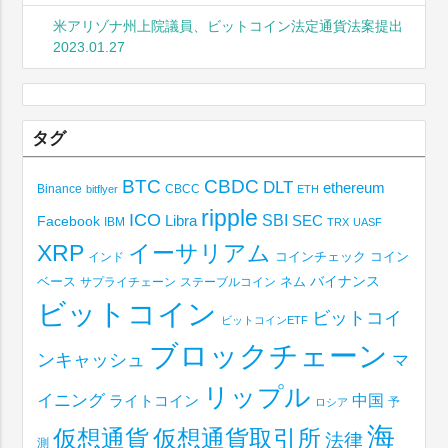
米アリゾナ州上院議員、ビットコイン法定通貨法案提出
2023.01.27
タグ
BTC
CBDC
DLT
ethereum
Binance
CBCC
bitflyer
ETH
ripple
ICO
SBI
Libra
SEC
Facebook
IBM
TRX
UASF
XRP
イーサリアム
コインチェック
コイン
インド
ベース
バイナンス
サプライチェーン
ステーブルコイン
ネム
ビットコイン
ビットコイ
ビットコインETF
ブロックチェーン
ンキャッシュ
マ
リップル
イニング
中国
ライトコイン
予
ロシア
海
仮想通貨取引所
仮想通貨
法律
測