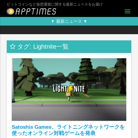
ビットコインなど仮想通貨に関する最新ニュースをお届け
menu
▼ 最新ニュース ▼
タグ: Lightnite一覧
Satoshis Games、ライトニングネットワークを
使ったオンライン対戦ゲームを発表