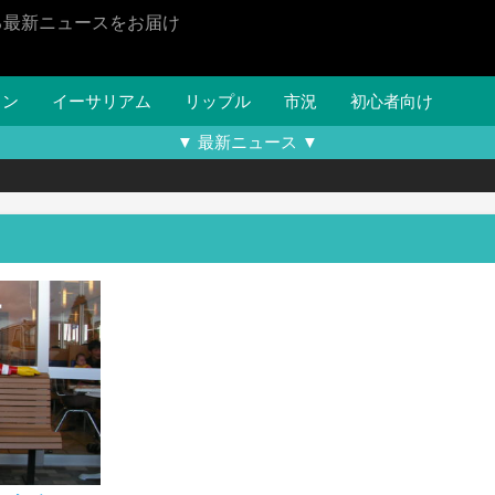
る最新ニュースをお届け
イン
イーサリアム
リップル
市況
初心者向け
▼ 最新ニュース ▼