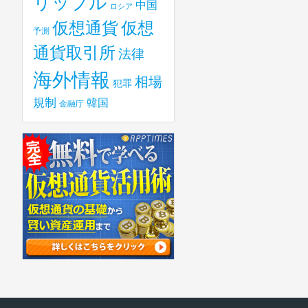
リップル
中国
ロシア
仮想
仮想通貨
予測
通貨取引所
法律
海外情報
相場
犯罪
規制
韓国
金融庁