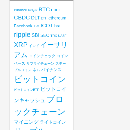
BTC
Binance
CBCC
bitflyer
CBDC
DLT
ethereum
ETH
ICO
Libra
Facebook
IBM
ripple
SBI
SEC
TRX
UASF
XRP
イーサリ
インド
アム
コインチェック
コイン
ベース
サプライチェーン
ステー
バイナンス
ブルコイン
ネム
ビットコイン
ビットコイ
ビットコインETF
ブロ
ンキャッシュ
ックチェーン
マイニング
ライトコイン