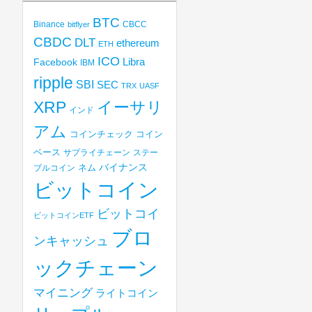
BTC
Binance
CBCC
bitflyer
CBDC
DLT
ethereum
ETH
ICO
Libra
Facebook
IBM
ripple
SBI
SEC
TRX
UASF
XRP
イーサリ
インド
アム
コインチェック
コイン
ベース
サプライチェーン
ステー
バイナンス
ブルコイン
ネム
ビットコイン
ビットコイ
ビットコインETF
ブロ
ンキャッシュ
ックチェーン
マイニング
ライトコイン