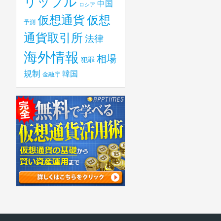
リップル
中国
ロシア
仮想
仮想通貨
予測
通貨取引所
法律
海外情報
相場
犯罪
規制
韓国
金融庁