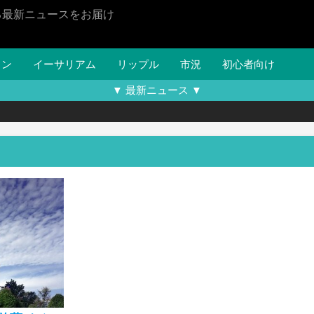
る最新ニュースをお届け
イン
イーサリアム
リップル
市況
初心者向け
▼ 最新ニュース ▼