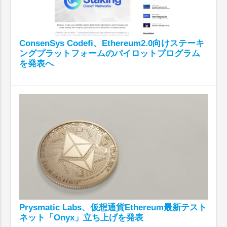
ConsenSys Codefi、Ethereum2.0向けステーキ
ングプラットフォームのパイロットプログラム
を発表へ
Prysmatic Labs、仮想通貨Ethereum最新テスト
ネット「Onyx」立ち上げを発表