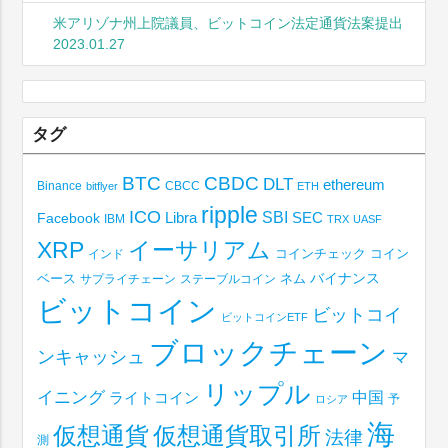
米アリゾナ州上院議員、ビットコイン法定通貨法案提出
2023.01.27
タグ
BTC
CBDC
DLT
ethereum
Binance
CBCC
bitflyer
ETH
ripple
ICO
SBI
Libra
SEC
Facebook
IBM
TRX
UASF
XRP
イーサリアム
コインチェック
コイン
インド
ベース
バイナンス
サプライチェーン
ステーブルコイン
ネム
ビットコイン
ビットコイ
ビットコインETF
ブロックチェーン
ンキャッシュ
マ
リップル
イニング
中国
ライトコイン
予
ロシア
海
仮想通貨取引所
仮想通貨
法律
測