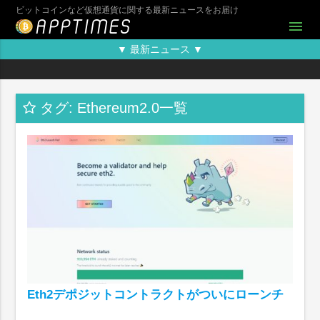
ビットコインなど仮想通貨に関する最新ニュースをお届け
menu
▼ 最新ニュース ▼
タグ: Ethereum2.0一覧
Eth2デポジットコントラクトがついにローンチ