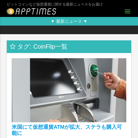
ビットコインなど仮想通貨に関する最新ニュースをお届け
menu
▼ 最新ニュース ▼
タグ: CoinFlip一覧
米国にて仮想通貨ATMが拡大、ステラも購入可
能に