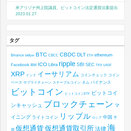
米アリゾナ州上院議員、ビットコイン法定通貨法案提出
2023.01.27
タグ
BTC
CBDC
DLT
ethereum
Binance
CBCC
bitflyer
ETH
ripple
ICO
SBI
Libra
SEC
Facebook
IBM
TRX
UASF
XRP
イーサリアム
コインチェック
コイン
インド
ベース
バイナンス
サプライチェーン
ステーブルコイン
ネム
ビットコイン
ビットコイ
ビットコインETF
ブロックチェーン
ンキャッシュ
マ
リップル
イニング
中国
ライトコイン
予
ロシア
海
仮想通貨取引所
仮想通貨
法律
測