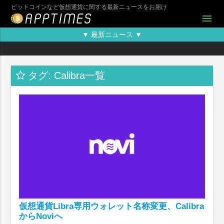
ビットコインなど仮想通貨に関する最新ニュースをお届け
menu
▼ 最新ニュース ▼
タグ: Calibra一覧
仮想通貨Libra専用ウォレット名称変更、Calibra
からNoviへ