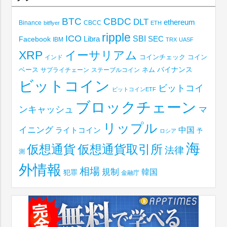
BTC
CBDC
DLT
ethereum
Binance
CBCC
bitflyer
ETH
ripple
ICO
SBI
Libra
SEC
Facebook
IBM
TRX
UASF
XRP
イーサリアム
コインチェック
コイン
インド
ベース
バイナンス
サプライチェーン
ステーブルコイン
ネム
ビットコイン
ビットコイ
ビットコインETF
ブロックチェーン
ンキャッシュ
マ
リップル
イニング
中国
ライトコイン
予
ロシア
海
仮想通貨取引所
仮想通貨
法律
測
外情報
相場
規制
韓国
犯罪
金融庁