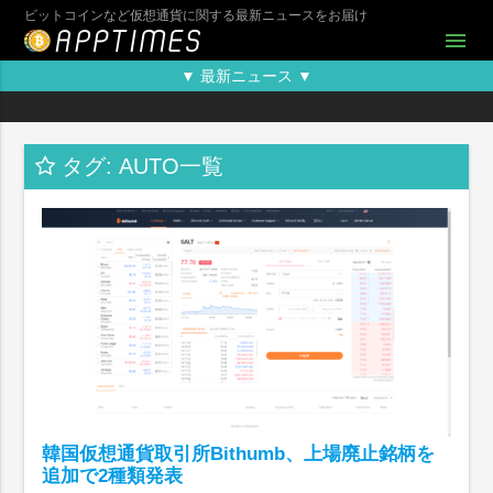
ビットコインなど仮想通貨に関する最新ニュースをお届け
menu
▼ 最新ニュース ▼
タグ: AUTO一覧
韓国仮想通貨取引所Bithumb、上場廃止銘柄を
追加で2種類発表