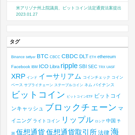
米アリゾナ州上院議員、ビットコイン法定通貨法案提出
2023.01.27
タグ
BTC
CBDC
DLT
ethereum
Binance
CBCC
bitflyer
ETH
ripple
ICO
SBI
Libra
SEC
Facebook
IBM
TRX
UASF
XRP
イーサリアム
コインチェック
コイン
インド
ベース
バイナンス
サプライチェーン
ステーブルコイン
ネム
ビットコイン
ビットコイ
ビットコインETF
ブロックチェーン
ンキャッシュ
マ
リップル
イニング
中国
ライトコイン
予
ロシア
海
仮想通貨取引所
仮想通貨
法律
測