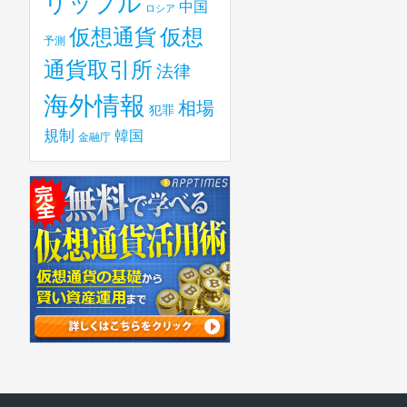
リップル
中国
ロシア
仮想
仮想通貨
予測
通貨取引所
法律
海外情報
相場
犯罪
規制
韓国
金融庁