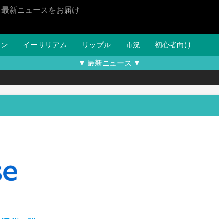
る最新ニュースをお届け
イン
イーサリアム
リップル
市況
初心者向け
▼ 最新ニュース ▼