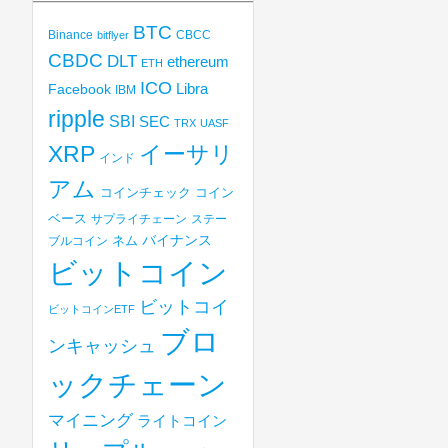
BTC
Binance
CBCC
bitflyer
CBDC
DLT
ethereum
ETH
ICO
Libra
Facebook
IBM
ripple
SBI
SEC
TRX
UASF
XRP
イーサリ
インド
アム
コインチェック
コイン
ベース
サプライチェーン
ステー
バイナンス
ブルコイン
ネム
ビットコイン
ビットコイ
ビットコインETF
ブロ
ンキャッシュ
ックチェーン
マイニング
ライトコイン