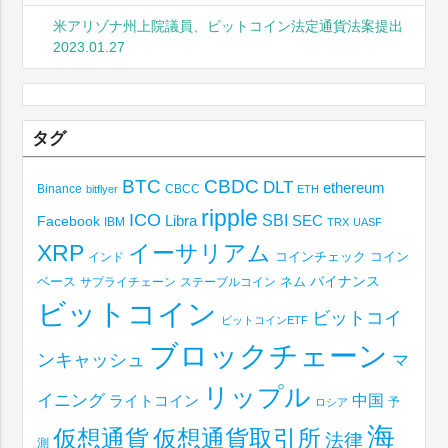
米アリゾナ州上院議員、ビットコイン法定通貨法案提出
2023.01.27
タグ
BTC
CBDC
DLT
ethereum
Binance
CBCC
bitflyer
ETH
ripple
ICO
SBI
Libra
SEC
Facebook
IBM
TRX
UASF
XRP
イーサリアム
コインチェック
コイン
インド
ベース
バイナンス
サプライチェーン
ステーブルコイン
ネム
ビットコイン
ビットコイ
ビットコインETF
ブロックチェーン
ンキャッシュ
マ
リップル
イニング
中国
ライトコイン
予
ロシア
海
仮想通貨取引所
仮想通貨
法律
測