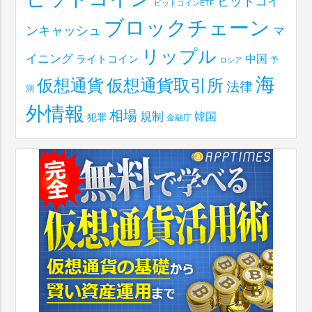
ビットコイ
ビットコインETF
ブロックチェーン
ンキャッシュ
マ
リップル
イニング
中国
ライトコイン
予
ロシア
海
仮想通貨取引所
仮想通貨
法律
測
外情報
相場
規制
韓国
犯罪
金融庁