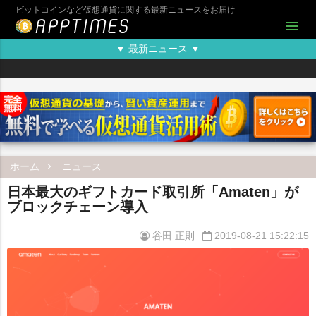
ビットコインなど仮想通貨に関する最新ニュースをお届け
menu
▼ 最新ニュース ▼
ホーム
ニュース
日本最大のギフトカード取引所「Amaten」が
ブロックチェーン導入
谷田 正則
2019-08-21 15:22:15