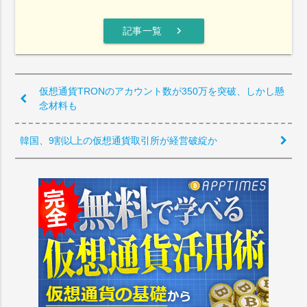
chevron_right
記事一覧
仮想通貨TRONのアカウント数が350万を突破、しかし懸
念材料も
韓国、9割以上の仮想通貨取引所が経営破綻か