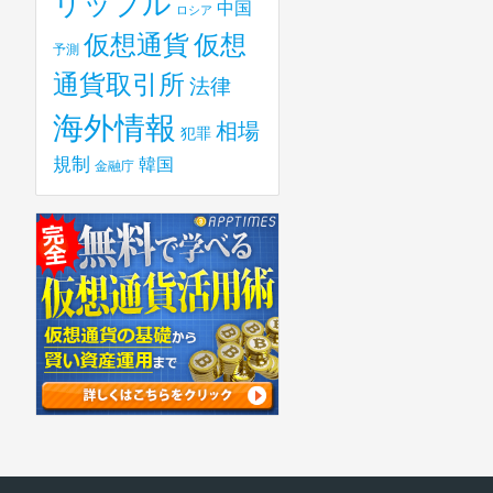
リップル
中国
ロシア
仮想
仮想通貨
予測
通貨取引所
法律
海外情報
相場
犯罪
規制
韓国
金融庁