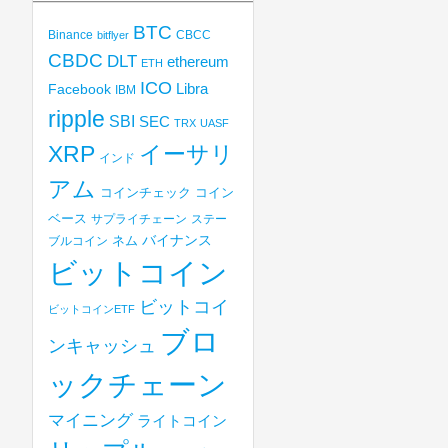
BTC
Binance
CBCC
bitflyer
CBDC
DLT
ethereum
ETH
ICO
Libra
Facebook
IBM
ripple
SBI
SEC
TRX
UASF
XRP
イーサリ
インド
アム
コインチェック
コイン
ベース
サプライチェーン
ステー
バイナンス
ブルコイン
ネム
ビットコイン
ビットコイ
ビットコインETF
ブロ
ンキャッシュ
ックチェーン
マイニング
ライトコイン