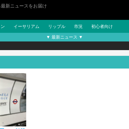
る最新ニュースをお届け
イン
イーサリアム
リップル
市況
初心者向け
▼ 最新ニュース ▼