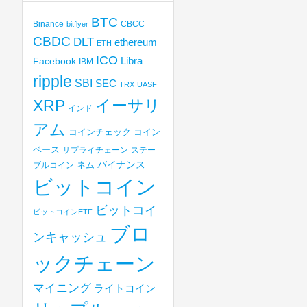
BTC
Binance
CBCC
bitflyer
CBDC
DLT
ethereum
ETH
ICO
Libra
Facebook
IBM
ripple
SBI
SEC
TRX
UASF
XRP
イーサリ
インド
アム
コインチェック
コイン
ベース
サプライチェーン
ステー
バイナンス
ブルコイン
ネム
ビットコイン
ビットコイ
ビットコインETF
ブロ
ンキャッシュ
ックチェーン
マイニング
ライトコイン