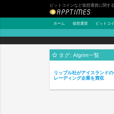
ビットコインなど仮想通貨に関す
ホーム
仮想通貨
ビットコ
タグ: Algrim一覧
リップル社がアイスランドの
レーディング企業を買収