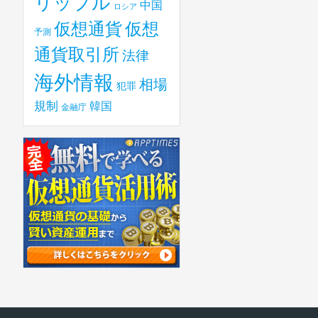
リップル
中国
ロシア
仮想
仮想通貨
予測
通貨取引所
法律
海外情報
相場
犯罪
規制
韓国
金融庁