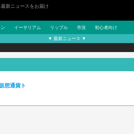
る最新ニュースをお届け
イン
イーサリアム
リップル
市況
初心者向け
▼ 最新ニュース ▼
仮想通貨ト