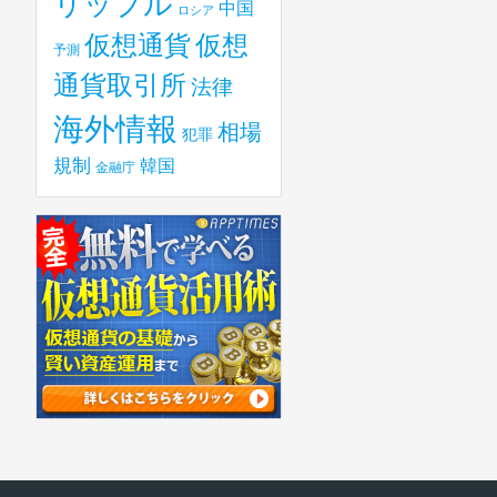
リップル
中国
ロシア
仮想
仮想通貨
予測
通貨取引所
法律
海外情報
相場
犯罪
規制
韓国
金融庁