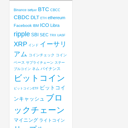
BTC
Binance
CBCC
bitflyer
CBDC
DLT
ethereum
ETH
ICO
Libra
Facebook
IBM
ripple
SBI
SEC
TRX
UASF
XRP
イーサリ
インド
アム
コインチェック
コイン
ベース
サプライチェーン
ステー
バイナンス
ブルコイン
ネム
ビットコイン
ビットコイ
ビットコインETF
ブロ
ンキャッシュ
ックチェーン
マイニング
ライトコイン