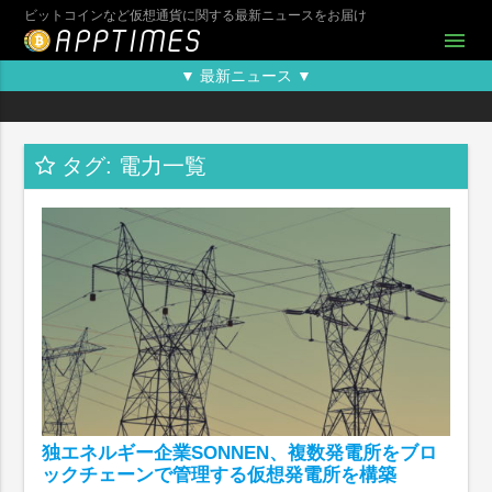
ビットコインなど仮想通貨に関する最新ニュースをお届け
menu
▼ 最新ニュース ▼
タグ: 電力一覧
独エネルギー企業SONNEN、複数発電所をブロ
ックチェーンで管理する仮想発電所を構築