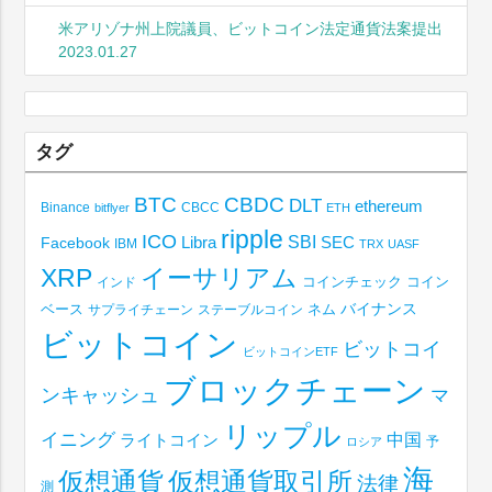
米アリゾナ州上院議員、ビットコイン法定通貨法案提出
2023.01.27
タグ
BTC
CBDC
DLT
ethereum
Binance
CBCC
bitflyer
ETH
ripple
ICO
SBI
Libra
SEC
Facebook
IBM
TRX
UASF
XRP
イーサリアム
コインチェック
コイン
インド
ベース
バイナンス
サプライチェーン
ステーブルコイン
ネム
ビットコイン
ビットコイ
ビットコインETF
ブロックチェーン
ンキャッシュ
マ
リップル
イニング
中国
ライトコイン
予
ロシア
海
仮想通貨取引所
仮想通貨
法律
測