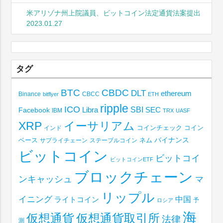
米アリゾナ州上院議員、ビットコイン法定通貨法案提出
2023.01.27
タグ
BTC
CBDC
DLT
ethereum
Binance
CBCC
bitflyer
ETH
ripple
ICO
SBI
Libra
SEC
Facebook
IBM
TRX
UASF
XRP
イーサリアム
コインチェック
コイン
インド
ベース
バイナンス
サプライチェーン
ステーブルコイン
ネム
ビットコイン
ビットコイ
ビットコインETF
ブロックチェーン
ンキャッシュ
マ
リップル
イニング
中国
ライトコイン
予
ロシア
海
仮想通貨取引所
仮想通貨
法律
測