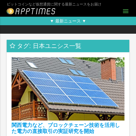
ビットコインなど仮想通貨に関する最新ニュースをお届け
menu
▼ 最新ニュース ▼
タグ: 日本ユニシス一覧
関西電力など、ブロックチェーン技術を活用し
た電力の直接取引の実証研究を開始