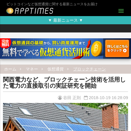
ビットコインなど仮想通貨に関する最新ニュースをお届け
menu
▼ 最新ニュース ▼
ホーム
マネー
仮想通貨
ブロックチェーン
関西電力など、ブロックチェーン技術を活用し
た電力の直接取引の実証研究を開始
谷田 正則
2018-10-19 16:28:09