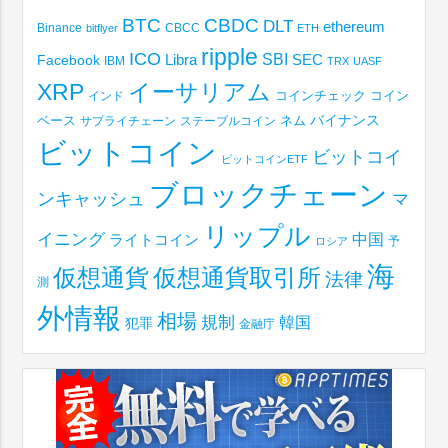
BTC
CBDC
DLT
ethereum
Binance
CBCC
bitflyer
ETH
ripple
ICO
SBI
Libra
SEC
Facebook
IBM
TRX
UASF
XRP
イーサリアム
コインチェック
コイン
インド
ベース
バイナンス
サプライチェーン
ステーブルコイン
ネム
ビットコイン
ビットコイ
ビットコインETF
ブロックチェーン
ンキャッシュ
マ
リップル
イニング
中国
ライトコイン
予
ロシア
海
仮想通貨取引所
仮想通貨
法律
測
外情報
相場
規制
韓国
犯罪
金融庁