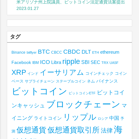
米アリゾナ州上院議員、ビットコイン法定通貨法案提出
2023.01.27
タグ
BTC
CBDC
DLT
ethereum
Binance
CBCC
bitflyer
ETH
ripple
ICO
SBI
Libra
SEC
Facebook
IBM
TRX
UASF
XRP
イーサリアム
コインチェック
コイン
インド
ベース
バイナンス
サプライチェーン
ステーブルコイン
ネム
ビットコイン
ビットコイ
ビットコインETF
ブロックチェーン
ンキャッシュ
マ
リップル
イニング
中国
ライトコイン
予
ロシア
海
仮想通貨取引所
仮想通貨
法律
測