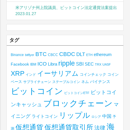
米アリゾナ州上院議員、ビットコイン法定通貨法案提出
2023.01.27
タグ
BTC
CBDC
DLT
ethereum
Binance
CBCC
bitflyer
ETH
ripple
ICO
SBI
Libra
SEC
Facebook
IBM
TRX
UASF
XRP
イーサリアム
コインチェック
コイン
インド
ベース
バイナンス
サプライチェーン
ステーブルコイン
ネム
ビットコイン
ビットコイ
ビットコインETF
ブロックチェーン
ンキャッシュ
マ
リップル
イニング
中国
ライトコイン
予
ロシア
海
仮想通貨取引所
仮想通貨
法律
測