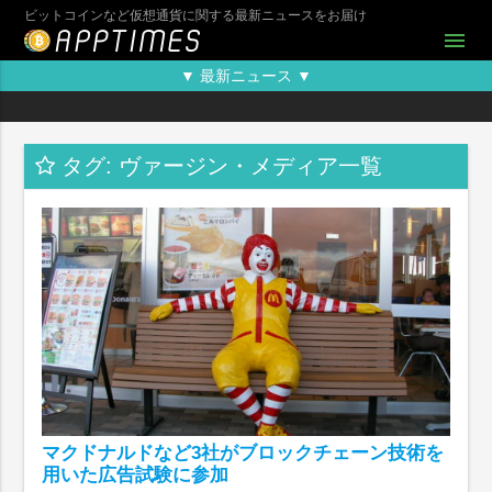
ビットコインなど仮想通貨に関する最新ニュースをお届け
menu
▼ 最新ニュース ▼
タグ: ヴァージン・メディア一覧
マクドナルドなど3社がブロックチェーン技術を
用いた広告試験に参加