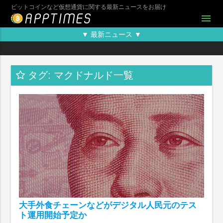
ビットコインなど仮想通貨に関する最新ニュースをお届け
menu
▼ 最新ニュース ▼
タグ: マクドナルド一覧
大手外食チェーンなどがデジタル人民元のテス
ト運用開始予定か