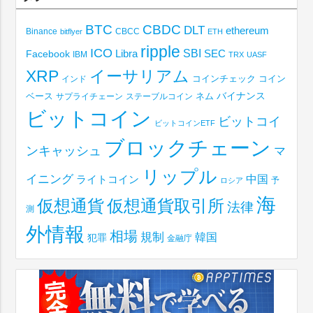
BTC
CBDC
DLT
ethereum
Binance
CBCC
bitflyer
ETH
ripple
ICO
SBI
Libra
SEC
Facebook
IBM
TRX
UASF
XRP
イーサリアム
コインチェック
コイン
インド
ベース
バイナンス
サプライチェーン
ステーブルコイン
ネム
ビットコイン
ビットコイ
ビットコインETF
ブロックチェーン
ンキャッシュ
マ
リップル
イニング
中国
ライトコイン
予
ロシア
海
仮想通貨取引所
仮想通貨
法律
測
外情報
相場
規制
韓国
犯罪
金融庁