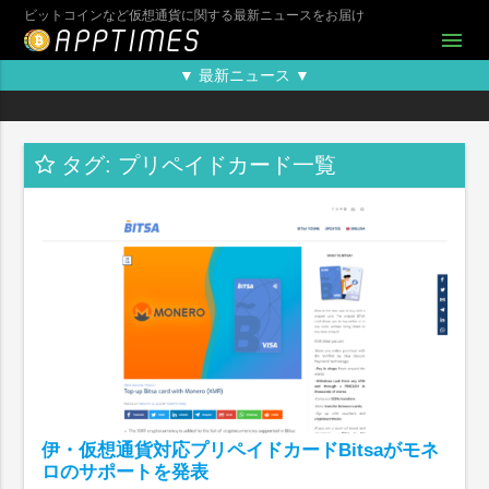
ビットコインなど仮想通貨に関する最新ニュースをお届け
menu
▼ 最新ニュース ▼
タグ: プリペイドカード一覧
伊・仮想通貨対応プリペイドカードBitsaがモネ
ロのサポートを発表