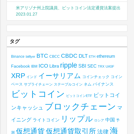
米アリゾナ州上院議員、ビットコイン法定通貨法案提出
2023.01.27
タグ
BTC
CBDC
DLT
ethereum
Binance
CBCC
bitflyer
ETH
ripple
ICO
SBI
Libra
SEC
Facebook
IBM
TRX
UASF
XRP
イーサリアム
コインチェック
コイン
インド
ベース
バイナンス
サプライチェーン
ステーブルコイン
ネム
ビットコイン
ビットコイ
ビットコインETF
ブロックチェーン
ンキャッシュ
マ
リップル
イニング
中国
ライトコイン
予
ロシア
海
仮想通貨取引所
仮想通貨
法律
測