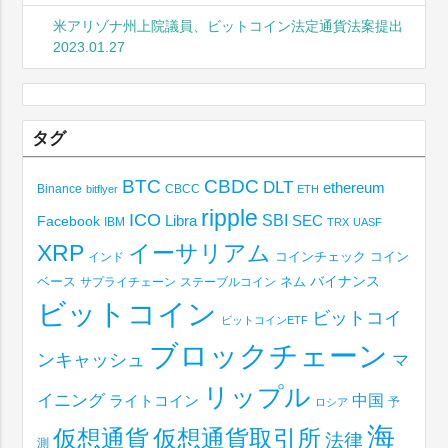
米アリゾナ州上院議員、ビットコイン法定通貨法案提出
2023.01.27
タグ
BTC
CBDC
DLT
ethereum
Binance
CBCC
bitflyer
ETH
ripple
ICO
SBI
Libra
SEC
Facebook
IBM
TRX
UASF
XRP
イーサリアム
コインチェック
コイン
インド
ベース
バイナンス
サプライチェーン
ステーブルコイン
ネム
ビットコイン
ビットコイ
ビットコインETF
ブロックチェーン
ンキャッシュ
マ
リップル
イニング
中国
ライトコイン
予
ロシア
海
仮想通貨取引所
仮想通貨
法律
測