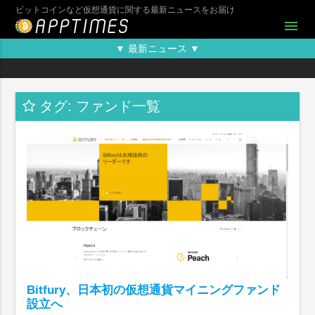
ビットコインなど仮想通貨に関する最新ニュースをお届け
menu
▼ 最新ニュース ▼
タグ: ファンド一覧
Bitfury、日本初の仮想通貨マイニングファンド
設立へ