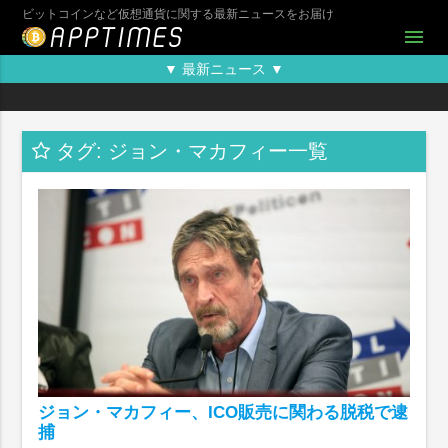
ビットコインなど仮想通貨に関する最新ニュースをお届け
menu
▼ 最新ニュース ▼
タグ: ジョン・マカフィー一覧
ジョン・マカフィー、ICO販売に関わる脱税で逮
捕