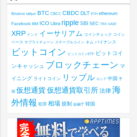
BTC
CBDC
DLT
ethereum
Binance
CBCC
bitflyer
ETH
ripple
ICO
SBI
Libra
SEC
Facebook
IBM
TRX
UASF
XRP
イーサリアム
コインチェック
コイン
インド
ベース
バイナンス
サプライチェーン
ステーブルコイン
ネム
ビットコイン
ビットコイ
ビットコインETF
ブロックチェーン
ンキャッシュ
マ
リップル
イニング
中国
ライトコイン
予
ロシア
海
仮想通貨取引所
仮想通貨
法律
測
外情報
相場
規制
韓国
犯罪
金融庁