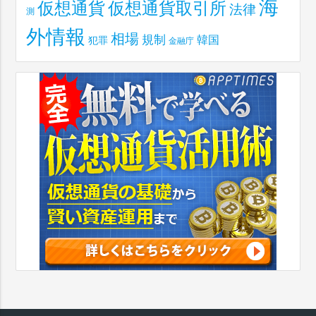
海
仮想通貨取引所
仮想通貨
法律
測
外情報
相場
規制
韓国
犯罪
金融庁