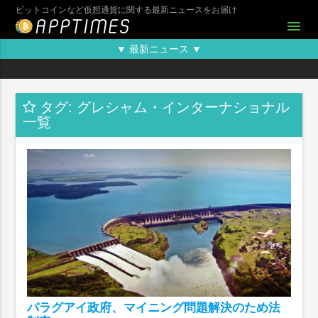
ビットコインなど仮想通貨に関する最新ニュースをお届け
menu
▼ 最新ニュース ▼
タグ: グレシャム・インターナショナル
一覧
パラグアイ政府、マイニング問題解決のため法