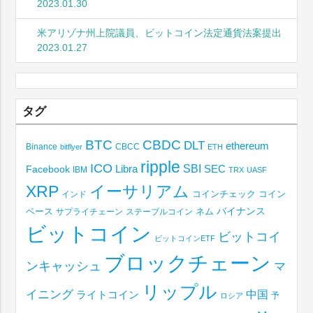
2023.01.30
米アリゾナ州上院議員、ビットコイン法定通貨法案提出
2023.01.27
タグ
BTC
CBDC
DLT
ethereum
Binance
CBCC
bitflyer
ETH
ripple
ICO
SBI
Libra
SEC
Facebook
IBM
TRX
UASF
XRP
イーサリアム
コインチェック
コイン
インド
ベース
バイナンス
サプライチェーン
ステーブルコイン
ネム
ビットコイン
ビットコイ
ビットコインETF
ブロックチェーン
ンキャッシュ
マ
リップル
イニング
中国
ライトコイン
予
ロシア