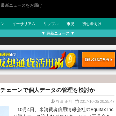
る最新ニュースをお届け
イン
イーサリアム
リップル
市況
初心者向け
▼ 最新ニュース ▼
チェーンで個人データの管理を検討か
谷田 正則
2017-10-05 20:35:47
10月4日、米消費者信用情報会社のEquifax Inc