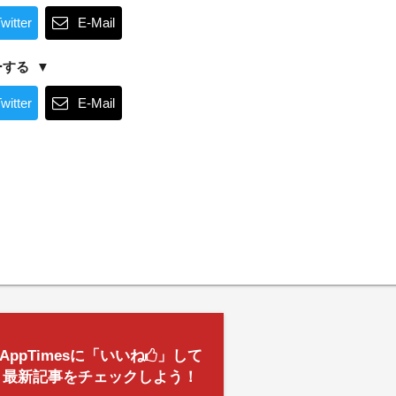
witter
E-Mail
ーする
witter
E-Mail
AppTimesに「いいね
」して
最新記事をチェックしよう！