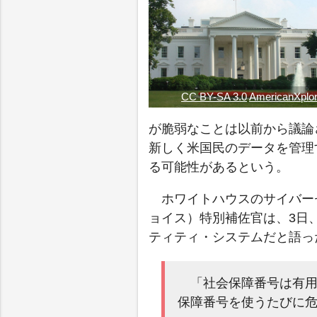
CC BY-SA 3.0
AmericanXplo
が脆弱なことは以前から議論
新しく米国民のデータを管理
る可能性があるという。
ホワイトハウスのサイバーセ
ョイス）特別補佐官は、3日、
ティティ・システムだと語っ
「社会保障番号は有
保障番号を使うたびに