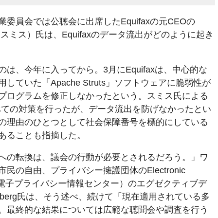
委員会では公聴会に出席したEquifaxの元CEOの
ャード・スミス）氏は、Equifaxのデータ流出がどのように起き
は、今年に入ってから。3月にEquifaxは、中心的な
ていた「Apache Struts」ソフトウェアに脆弱性が
プログラムを修正しなかったという。スミス氏による
るすべての対策を行ったが、データ流出を防げなかったとい
の理由のひとつとして社会保障番号を標的にしている
あることも指摘した。
への転換は、議会の行動が必要とされるだろう。」ワ
民の自由、プライバシー擁護団体のElectronic
n Center（電子プライバシー情報センター）のエグゼクティブデ
tenberg氏は、そう述べ、続けて「現在適用されている多
。最終的な結果については広範な聴聞会や調査を行う