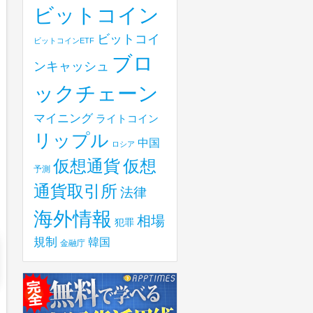
ビットコイン
ビットコイ
ビットコインETF
ブロ
ンキャッシュ
ックチェーン
マイニング
ライトコイン
リップル
中国
ロシア
仮想
仮想通貨
予測
通貨取引所
法律
海外情報
相場
犯罪
規制
韓国
金融庁