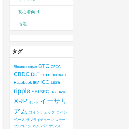
初心者向け
市況
タグ
BTC
Binance
CBCC
bitflyer
CBDC
DLT
ethereum
ETH
ICO
Libra
Facebook
IBM
ripple
SBI
SEC
TRX
UASF
XRP
イーサリ
インド
アム
コインチェック
コイン
ベース
サプライチェーン
ステー
バイナンス
ブルコイン
ネム