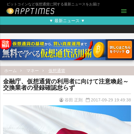
ビットコインなど仮想通貨に関する最新ニュースをお届け
menu
▼ 最新ニュース ▼
ホーム
マネー
仮想通貨
金融庁、仮想通貨の利用者に向けて注意喚起～
交換業者の登録確認怠らず
谷田 正則
2017-09-29 19:49:38