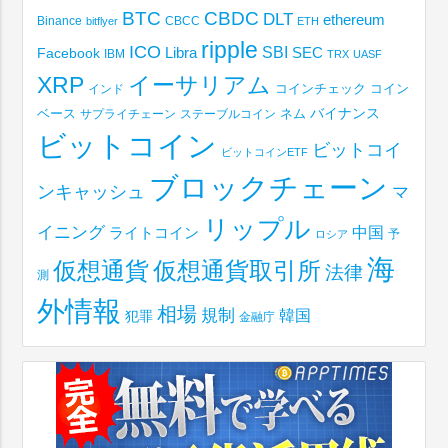
BTC
CBDC
DLT
ethereum
Binance
CBCC
bitflyer
ETH
ripple
ICO
SBI
Libra
SEC
Facebook
IBM
TRX
UASF
XRP
イーサリアム
コインチェック
コイン
インド
ベース
バイナンス
サプライチェーン
ステーブルコイン
ネム
ビットコイン
ビットコイ
ビットコインETF
ブロックチェーン
ンキャッシュ
マ
リップル
イニング
中国
ライトコイン
予
ロシア
海
仮想通貨取引所
仮想通貨
法律
測
外情報
相場
規制
韓国
犯罪
金融庁