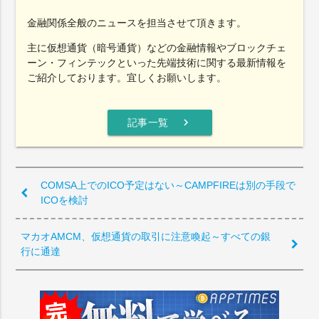
金融関係全般のニュースを担当させて頂きます。
主に仮想通貨（暗号通貨）などの金融情報やブロックチェ
ーン・フィンテックといった先端技術に関する最新情報を
ご紹介しております。宜しくお願いします。
chevron_right
記事一覧
COMSA上でのICO予定はない～CAMPFIREは別の手段で
ICOを検討
マカオAMCM、仮想通貨の取引に注意喚起～すべての銀
行に通達