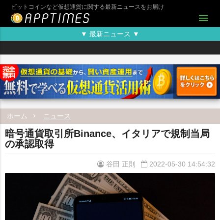
ビットコインなど仮想通貨に関する最新ニュースをお届け
menu
▼ 最新ニュース ▼
ホーム
ニュース
暗号通貨取引所Binance、イタリアで規制当局
の承認取得
谷田 正則
2022-05-30 14:54:32