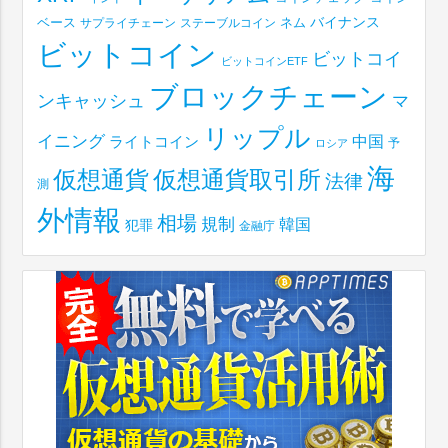
ベース
バイナンス
サプライチェーン
ステーブルコイン
ネム
ビットコイン
ビットコイ
ビットコインETF
ブロックチェーン
ンキャッシュ
マ
リップル
イニング
中国
ライトコイン
予
ロシア
海
仮想通貨取引所
仮想通貨
法律
測
外情報
相場
規制
韓国
犯罪
金融庁