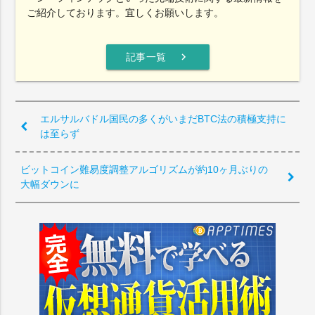
ご紹介しております。宜しくお願いします。
chevron_right
記事一覧
エルサルバドル国民の多くがいまだBTC法の積極支持に
は至らず
ビットコイン難易度調整アルゴリズムが約10ヶ月ぶりの
大幅ダウンに