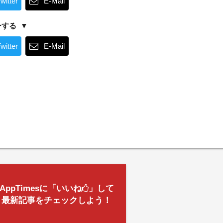
witter
E-Mail
ーする
witter
E-Mail
AppTimesに「いいね
」して
最新記事をチェックしよう！