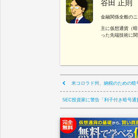
谷田 正則
金融関係全般のニ
主に仮想通貨（暗
った先端技術に関
米コロラド州、納税のための暗
SEC投資家に警告「利子付き暗号通