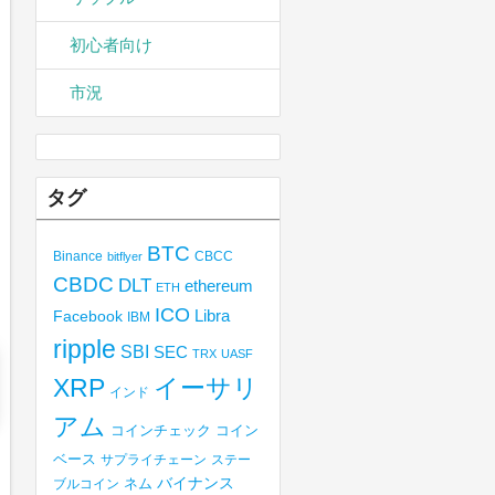
初心者向け
市況
タグ
BTC
Binance
CBCC
bitflyer
CBDC
DLT
ethereum
ETH
ICO
Libra
Facebook
IBM
ripple
SBI
SEC
TRX
UASF
XRP
イーサリ
インド
アム
コインチェック
コイン
ベース
サプライチェーン
ステー
バイナンス
ブルコイン
ネム