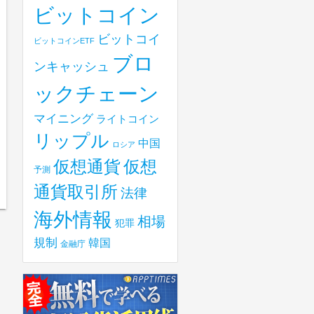
ビットコイン
ビットコイ
ビットコインETF
ブロ
ンキャッシュ
ックチェーン
マイニング
ライトコイン
リップル
中国
ロシア
仮想
仮想通貨
予測
通貨取引所
法律
海外情報
相場
犯罪
規制
韓国
金融庁