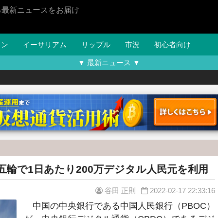
る最新ニュースをお届け
イン
イーサリアム
リップル
市況
初心者向け
▼ 最新ニュース ▼
五輪で1日あたり200万デジタル人民元を利用
谷田 正則
2022-02-17 22:33:16
中国の中央銀行である中国人民銀行（PBOC）