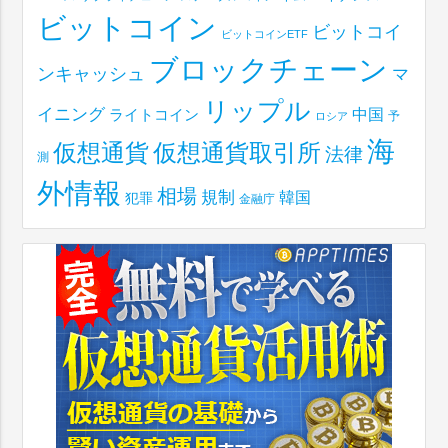
ビットコイン
ビットコイ
ビットコインETF
ブロックチェーン
ンキャッシュ
マ
リップル
イニング
中国
ライトコイン
予
ロシア
海
仮想通貨取引所
仮想通貨
法律
測
外情報
相場
規制
韓国
犯罪
金融庁