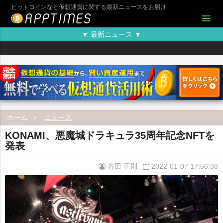
ビットコインなど仮想通貨に関する最新ニュースをお届け
menu
▼ 最新ニュース ▼
ホーム
ニュース
KONAMI、悪魔城ドラキュラ35周年記念NFTを
発表
谷田 正則
2022-01-07 17:56:38