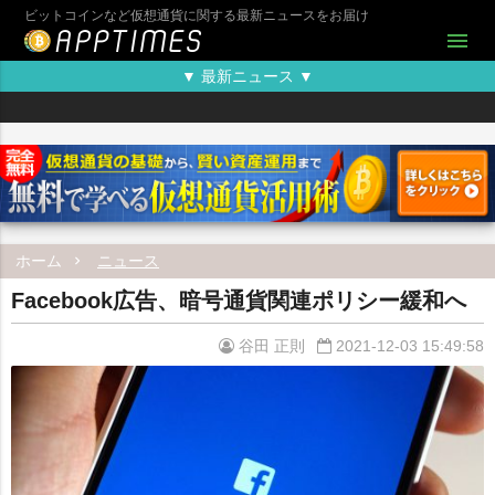
ビットコインなど仮想通貨に関する最新ニュースをお届け
menu
▼ 最新ニュース ▼
ホーム
ニュース
Facebook広告、暗号通貨関連ポリシー緩和へ
谷田 正則
2021-12-03 15:49:58