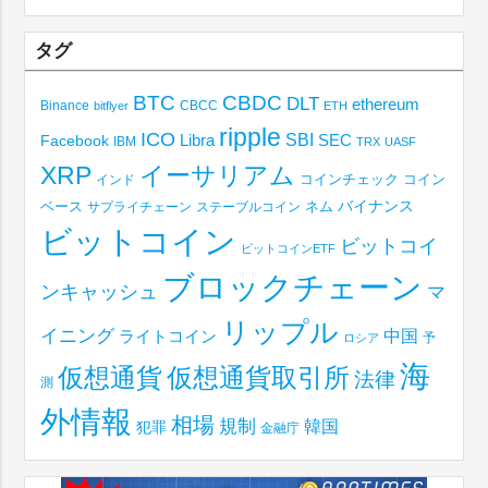
タグ
BTC
CBDC
DLT
ethereum
Binance
CBCC
bitflyer
ETH
ripple
ICO
SBI
Libra
SEC
Facebook
IBM
TRX
UASF
XRP
イーサリアム
コインチェック
コイン
インド
ベース
バイナンス
サプライチェーン
ステーブルコイン
ネム
ビットコイン
ビットコイ
ビットコインETF
ブロックチェーン
ンキャッシュ
マ
リップル
イニング
中国
ライトコイン
予
ロシア
海
仮想通貨取引所
仮想通貨
法律
測
外情報
相場
規制
韓国
犯罪
金融庁