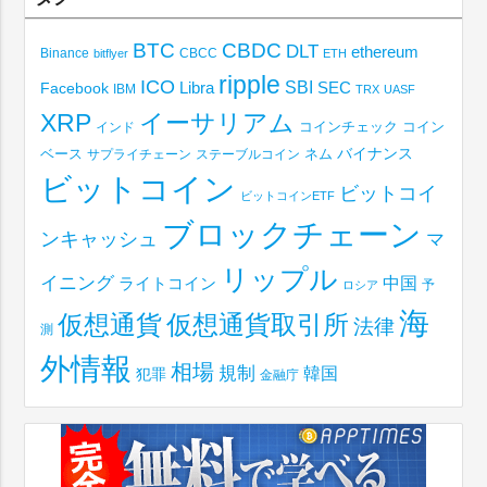
BTC
CBDC
DLT
ethereum
Binance
CBCC
bitflyer
ETH
ripple
ICO
SBI
Libra
SEC
Facebook
IBM
TRX
UASF
XRP
イーサリアム
コインチェック
コイン
インド
ベース
バイナンス
サプライチェーン
ステーブルコイン
ネム
ビットコイン
ビットコイ
ビットコインETF
ブロックチェーン
ンキャッシュ
マ
リップル
イニング
中国
ライトコイン
予
ロシア
海
仮想通貨取引所
仮想通貨
法律
測
外情報
相場
規制
韓国
犯罪
金融庁