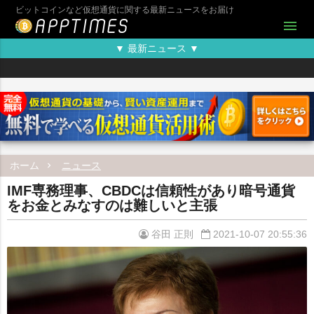
ビットコインなど仮想通貨に関する最新ニュースをお届け
menu
▼ 最新ニュース ▼
ホーム
ニュース
IMF専務理事、CBDCは信頼性があり暗号通貨
をお金とみなすのは難しいと主張
谷田 正則
2021-10-07 20:55:36