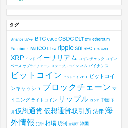
タグ
BTC
CBDC
DLT
ethereum
Binance
CBCC
bitflyer
ETH
ripple
ICO
SBI
Libra
SEC
Facebook
IBM
TRX
UASF
XRP
イーサリアム
コインチェック
コイン
インド
ベース
バイナンス
サプライチェーン
ステーブルコイン
ネム
ビットコイン
ビットコイ
ビットコインETF
ブロックチェーン
ンキャッシュ
マ
リップル
イニング
中国
ライトコイン
予
ロシア
海
仮想通貨取引所
仮想通貨
法律
測
外情報
相場
規制
韓国
犯罪
金融庁