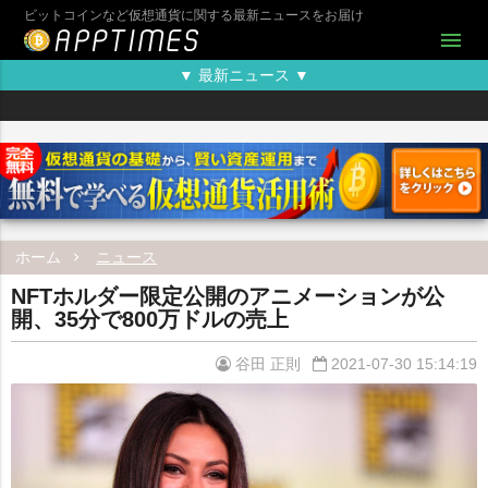
ビットコインなど仮想通貨に関する最新ニュースをお届け
menu
▼ 最新ニュース ▼
ホーム
ニュース
NFTホルダー限定公開のアニメーションが公
開、35分で800万ドルの売上
谷田 正則
2021-07-30 15:14:19