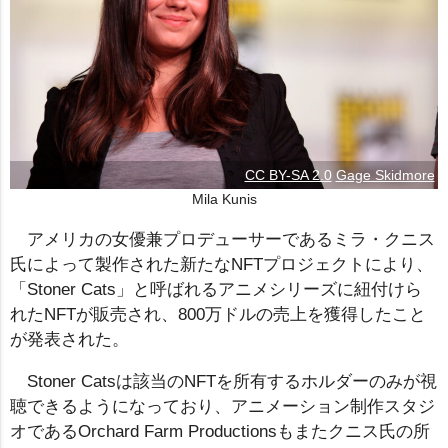
CC BY-SA 2.0
Gage Skidmore
Mila Kunis
アメリカの女優兼プロデューサーであるミラ・クニス
氏によって製作された新たなNFTプロジェクトにより、
「Stoner Cats」と呼ばれるアニメシリーズに紐付けら
れたNFTが販売され、800万ドルの売上を獲得したこと
が発表された。
Stoner Catsは該当のNFTを所有するホルダーのみが視
聴できるようになっており、アニメーション制作スタジ
オであるOrchard Farm Productionsもまたクニス氏の所