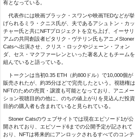
有となっている。
代表作には映画ブラック・スワンや映画TEDなどが挙
げられるミラ・クニス氏が、夫であるアシュトン・カッ
チャー氏と共にNFTプロジェクトを立ち上げ、イーサリ
アムの共同創設者ビタリク・ヴテリン氏もアニメStoner
Catsへ出演させ、クリス・ロックやジェーン・フォン
ダ、セス・マクファーレンといった著名人ともチームを
組んでいると語っている。
トークンは当初0.35 ETH（約800ドル）で10,000個が
販売されたが、約35分ほどで完売したという。視聴権は
NFTのための売買・譲渡も可能となっており、アニメー
ション視聴目的の他に、のちの値上がりを見込んだ投資
目的の購入者も含まれていると見られている。
Stoner Catsのウェブサイトでは現在エピソード1が公
開されており、エピソード6までの公開予定が記されて
おり、NFTは将来的にアンロックされるすべてのコンテ