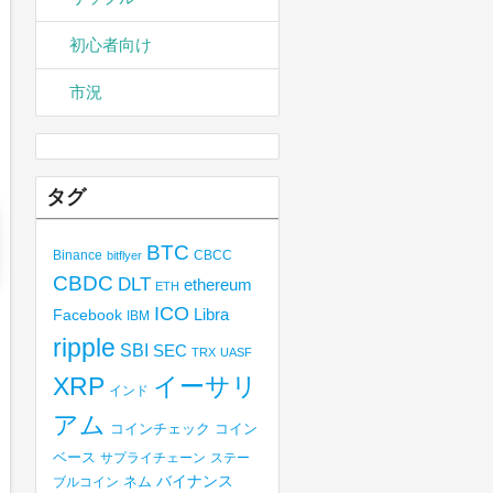
初心者向け
市況
タグ
BTC
Binance
CBCC
bitflyer
CBDC
DLT
ethereum
ETH
ICO
Libra
Facebook
IBM
ripple
SBI
SEC
TRX
UASF
XRP
イーサリ
インド
アム
コインチェック
コイン
ベース
サプライチェーン
ステー
バイナンス
ブルコイン
ネム