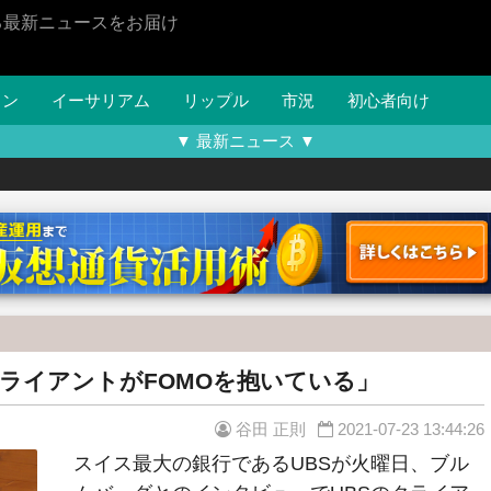
る最新ニュースをお届け
イン
イーサリアム
リップル
市況
初心者向け
▼ 最新ニュース ▼
クライアントがFOMOを抱いている」
谷田 正則
2021-07-23 13:44:26
スイス最大の銀行であるUBSが火曜日、ブル