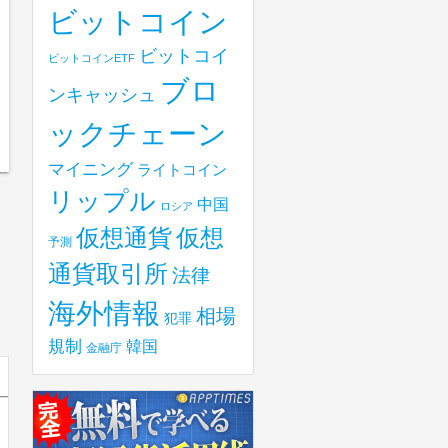
ビットコイン
ビットコイ
ビットコインETF
ブロ
ンキャッシュ
ックチェーン
マイニング
ライトコイン
リップル
中国
ロシア
仮想
仮想通貨
予測
通貨取引所
法律
海外情報
相場
犯罪
規制
韓国
金融庁