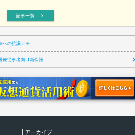
chevron_right
記事一覧
法への抗議デモ
医療従事者向け新保険
アーカイブ
検