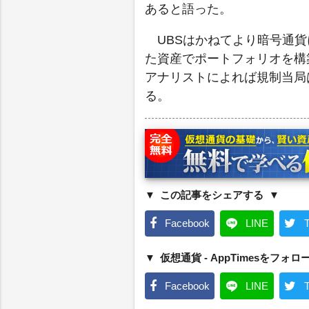
あると語った。
UBSはかねてより暗号通
た資産でポートフォリオを構
アナリストによれば規制当局
る。
この記事をシェアする
Facebook
LINE
T
仮想通貨 - AppTimesをフォロ
Facebook
LINE
T