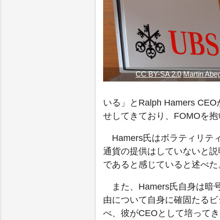
CC BY-SA 2.0
Martin Abe
いる」とRalph Hamer
せしてきており、FOMOを
Hamers氏はボラティリ
通貨の提供はしていないと説
であると感じていると述べた
また、Hamers氏自身は
由について自身に確固たるビ
べ、彼がCEOとして培って