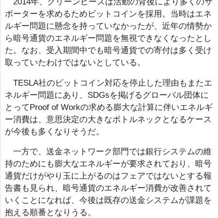
2014年、グリーンピースは活動の背後により多くのサ
ポーターを求めるためビットコインを採用。当時はエネ
ルギー問題に懸念を持っていなかったが、近年の情勢か
ら暗号通貨のエネルギー問題を無視できなくなったとし
た。なお、受入期間中でも暗号通貨での寄付は多く受け
取っていたわけではないとしている。
TESLA社のビットコイン対応を停止した理由もまたエ
ネルギー問題にあり、SDGsを掲げるグローバル団体に
とってProof of Workの求める膨大な計算に伴いエネルギ
ー消費は、意思決定の大きなボトルネックとなるケース
が今後も多くなりそうだ。
一方で、送金ネットワーク部門では銀行システムの維
持のためにも膨大なエネルギーが要求されており、暗号
通貨だけがやり玉に上がるのはフェアではないとする報
告書も見られ、暗号通貨のエネルギー消費が改善されて
いくことになれば、今後は既存の送金システムが課題を
抱える順番となりうる。