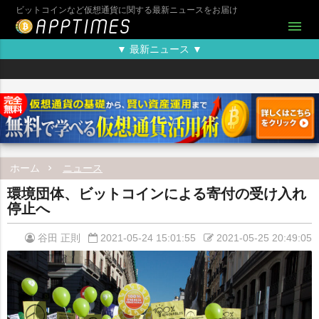
ビットコインなど仮想通貨に関する最新ニュースをお届け
menu
▼ 最新ニュース ▼
ホーム
ニュース
環境団体、ビットコインによる寄付の受け入れ
停止へ
谷田 正則
2021-05-24 15:01:55
2021-05-25 20:49:05