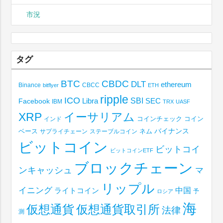
市況
タグ
BTC
CBDC
DLT
ethereum
Binance
CBCC
bitflyer
ETH
ripple
ICO
SBI
Libra
SEC
Facebook
IBM
TRX
UASF
XRP
イーサリアム
コインチェック
コイン
インド
ベース
バイナンス
サプライチェーン
ステーブルコイン
ネム
ビットコイン
ビットコイ
ビットコインETF
ブロックチェーン
ンキャッシュ
マ
リップル
イニング
中国
ライトコイン
予
ロシア
海
仮想通貨取引所
仮想通貨
法律
測