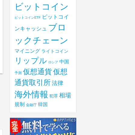
ビットコイン
ビットコイ
ビットコインETF
ブロ
ンキャッシュ
ックチェーン
マイニング
ライトコイン
リップル
中国
ロシア
仮想
仮想通貨
予測
通貨取引所
法律
海外情報
相場
犯罪
規制
韓国
金融庁