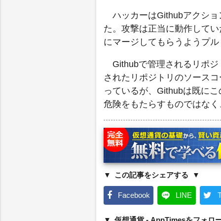
ハッカーはGithubアク
た。攻撃は正当に動作してい
にマージしてもらうようプル
Githubで管理されるリ
されたリポジトリのソースコ
っているが、Githubは既
危険をもたらすものではなく
この記事をシェアする
Facebook
LINE
T
仮想通貨 - AppTimesをフォロ