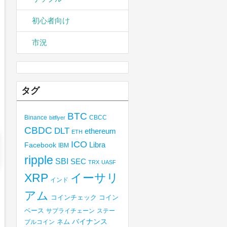
初心者向け
市況
タグ
BTC
Binance
CBCC
bitflyer
CBDC
DLT
ethereum
ETH
ICO
Libra
Facebook
IBM
ripple
SBI
SEC
TRX
UASF
XRP
イーサリ
インド
アム
コインチェック
コイン
ベース
サプライチェーン
ステー
バイナンス
ブルコイン
ネム