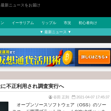
る最新ニュースをお届け
イン
イーサリアム
リップル
市況
初心者向け
▼ 最新ニュース ▼
用途に不正利用され調査実行へ
谷田 正則
2021-04-07 17:45:37
オープンソースソフトウェア（OSS）のソー