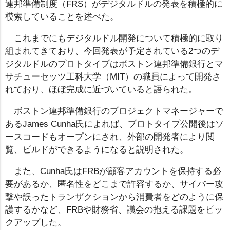
連邦準備制度（FRS）がデジタルドルの発表を積極的に
模索していることを述べた。
これまでにもデジタルドル開発について積極的に取り
組まれてきており、今回発表が予定されている2つのデ
ジタルドルのプロトタイプはボストン連邦準備銀行とマ
サチューセッツ工科大学（MIT）の職員によって開発さ
れており、ほぼ完成に近づいていると語られた。
ボストン連邦準備銀行のプロジェクトマネージャーで
あるJames Cunha氏によれば、プロトタイプ公開後はソ
ースコードもオープンにされ、外部の開発者により閲
覧、ビルドができるようになると説明された。
また、Cunha氏はFRBが顧客アカウントを保持する必
要があるか、匿名性をどこまで許容するか、サイバー攻
撃や誤ったトランザクションから消費者をどのように保
護するかなど、FRBや財務省、議会の抱える課題をピッ
クアップした。