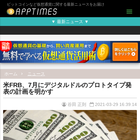
ビットコインなど仮想通貨に関する最新ニュースをお届け
menu
▼ 最新ニュース ▼
ホーム
ニュース
米FRB、7月にデジタルドルのプロトタイプ発
表の計画を明かす
谷田 正則
2021-03-29 16:39:14