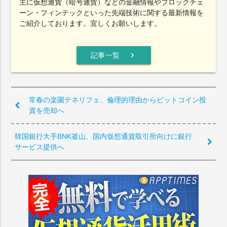
主に仮想通貨（暗号通貨）などの金融情報やブロックチェ
ーン・フィンテックといった先端技術に関する最新情報を
ご紹介しております。宜しくお願いします。
chevron_right
記事一覧
常春の楽園テネリフェ、倫理的理由からビットコイン投
資を売却へ
韓国銀行大手BNK釜山、国内仮想通貨取引所向けに銀行
サービス提供へ