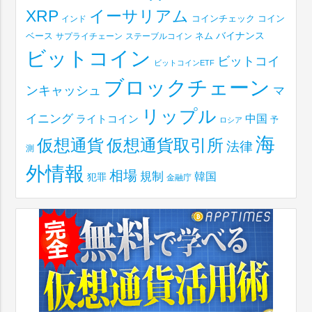
XRP
イーサリアム
コインチェック
コイン
インド
ベース
バイナンス
サプライチェーン
ステーブルコイン
ネム
ビットコイン
ビットコイ
ビットコインETF
ブロックチェーン
ンキャッシュ
マ
リップル
イニング
中国
ライトコイン
予
ロシア
海
仮想通貨取引所
仮想通貨
法律
測
外情報
相場
規制
韓国
犯罪
金融庁