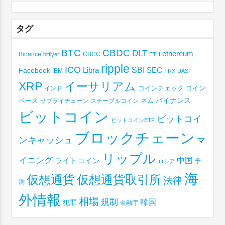
タグ
BTC
CBDC
DLT
ethereum
Binance
CBCC
bitflyer
ETH
ripple
ICO
SBI
Libra
SEC
Facebook
IBM
TRX
UASF
XRP
イーサリアム
コインチェック
コイン
インド
ベース
バイナンス
サプライチェーン
ステーブルコイン
ネム
ビットコイン
ビットコイ
ビットコインETF
ブロックチェーン
ンキャッシュ
マ
リップル
イニング
中国
ライトコイン
予
ロシア
海
仮想通貨取引所
仮想通貨
法律
測
外情報
相場
規制
韓国
犯罪
金融庁