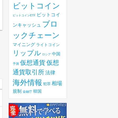
ビットコイン
ビットコイ
ビットコインETF
ブロ
ンキャッシュ
ックチェーン
マイニング
ライトコイン
リップル
中国
ロシア
仮想
仮想通貨
予測
通貨取引所
法律
海外情報
相場
犯罪
規制
韓国
金融庁