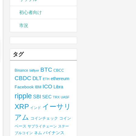
初心者向け
市況
タグ
BTC
Binance
CBCC
bitflyer
CBDC
DLT
ethereum
ETH
ICO
Libra
Facebook
IBM
ripple
SBI
SEC
TRX
UASF
XRP
イーサリ
インド
アム
コインチェック
コイン
ベース
サプライチェーン
ステー
バイナンス
ブルコイン
ネム