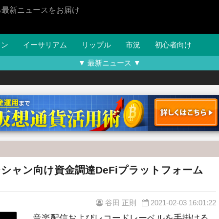
る最新ニュースをお届け
イン
イーサリアム
リップル
市況
初心者向け
▼ 最新ニュース ▼
ージシャン向け資金調達DeFiプラットフォーム
谷田 正則
2021-02-03 16:01:22
音楽配信およびレコードレーベルを手掛ける