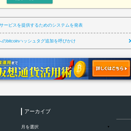
産サービスを提供するためのシステムを発表
のbitcoinハッシュタグ追加を呼びかけ
アーカイブ
検
索:
ア
▼
ー