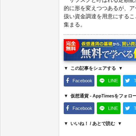
サブスクと呼ばれる定額配
的に形を変えつつあるが、ア
扱い資金調達を用意にするこ
集まる。
この記事をシェアする
Facebook
LINE
T
仮想通貨 - AppTimesをフォロ
Facebook
LINE
T
いいね！ / あとで読む