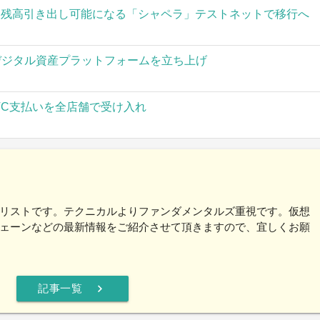
された残高引き出し可能になる「シャペラ」テストネットで移行へ
」がデジタル資産プラットフォームを立ち上げ
TC支払いを全店舗で受け入れ
リストです。テクニカルよりファンダメンタルズ重視です。仮想
ェーンなどの最新情報をご紹介させて頂きますので、宜しくお願
chevron_right
記事一覧