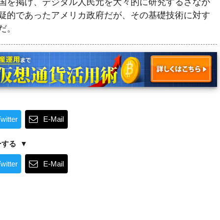
国を掲げ、デジタル人民元を大々的に研究するさなか
疑的であったアメリカ政府だが、その基礎技術に対す
だ。
witter
E-Mail
ーする
witter
E-Mail