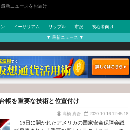
る最新ニュースをお届け
イン
イーサリアム
リップル
市況
初心者向け
▼ 最新ニュース ▼
台帳を重要な技術と位置付け
高橋 真吾
2020-10-16 12:45:18
15日に開かれたアメリカの国家安全保障会議