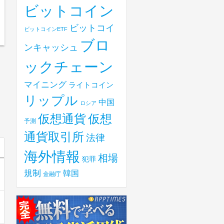
ビットコイン
ビットコイ
ビットコインETF
ブロ
ンキャッシュ
ックチェーン
マイニング
ライトコイン
リップル
中国
ロシア
仮想
仮想通貨
予測
通貨取引所
法律
海外情報
相場
犯罪
規制
韓国
金融庁