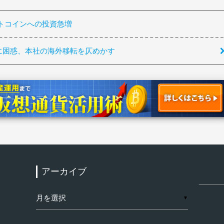
トコインへの投資急増
制に困惑、本社の海外移転を仄めかす
アーカイブ
検
索:
ア
▼
ー
カ
イ