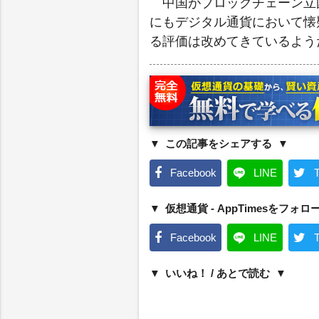
中国がブロックチェーン立
にもデジタル通貨において懐
る評価は改めてきているよう
この記事をシェアする
Facebook
LINE
T
仮想通貨 - AppTimesをフォロ
Facebook
LINE
T
いいね！ / あとで読む