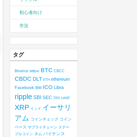
初心者向け
市況
タグ
BTC
Binance
CBCC
bitflyer
CBDC
DLT
ethereum
ETH
ICO
Libra
Facebook
IBM
ripple
SBI
SEC
TRX
UASF
XRP
イーサリ
インド
アム
コインチェック
コイン
ベース
サプライチェーン
ステー
バイナンス
ブルコイン
ネム