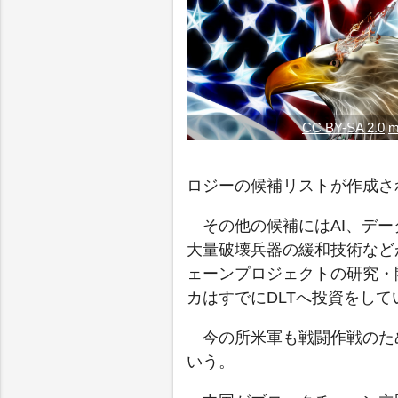
CC BY-SA 2.0
m
ロジーの候補リストが作成さ
その他の候補にはAI、デ
大量破壊兵器の緩和技術など
ェーンプロジェクトの研究・
カはすでにDLTへ投資をして
今の所米軍も戦闘作戦のた
いう。