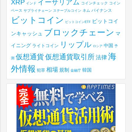
XRP
イーサリアム
コインチェック
コイン
インド
ベース
バイナンス
サプライチェーン
ステーブルコイン
ネム
ビットコイン
ビットコイ
ビットコインETF
ブロックチェーン
ンキャッシュ
マ
リップル
イニング
中国
ライトコイン
予
ロシア
海
仮想通貨取引所
仮想通貨
法律
測
外情報
相場
規制
韓国
犯罪
金融庁