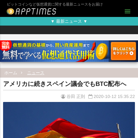
ビットコインなど仮想通貨に関する最新ニュースをお届け
menu
▼ 最新ニュース ▼
ホーム
ニュース
アメリカに続きスペイン議会でもBTC配布へ
谷田 正則
2020-10-12 15:35:22