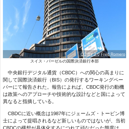
CC BY 2.0
Fred Romero
スイス・バーゼルの国際決済銀行本部
中央銀行デジタル通貨（CBDC）への関心の高まりに
関して国際決済銀行（BIS）の発行するワーキングペー
パーにて報告された。報告によれば、CBDC発行の動機
は政策へのアプローチや技術的な設計などと国によって
異なると指摘している。
CBDCに近い概念は1987年にジェームズ・トービン博
士によって提唱されるなど新しいものではないが、当初
CBDCの構想が具体化するにつれて頑なだった態度は、