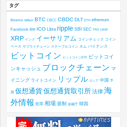
タグ
BTC
CBDC
DLT
ethereum
Binance
CBCC
bitflyer
ETH
ripple
ICO
SBI
Libra
SEC
Facebook
IBM
TRX
UASF
XRP
イーサリアム
コインチェック
コイン
インド
ベース
バイナンス
サプライチェーン
ステーブルコイン
ネム
ビットコイン
ビットコイ
ビットコインETF
ブロックチェーン
ンキャッシュ
マ
リップル
イニング
中国
ライトコイン
予
ロシア
海
仮想通貨取引所
仮想通貨
法律
測
外情報
相場
規制
韓国
犯罪
金融庁