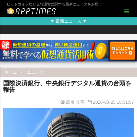
ビットコインなど仮想通貨に関する最新ニュースをお届け
menu
▼ 最新ニュース ▼
ホーム
ニュース
国際決済銀行、中央銀行デジタル通貨の台頭を
報告
高橋 真吾
2020-08-25 18:31:57