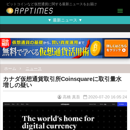
ビットコインなど仮想通貨に関する最新ニュースをお届け
menu
▼ 最新ニュース ▼
ホーム
ニュース
カナダ仮想通貨取引所Coinsquareに取引量水
増しの疑い
高橋 真吾
2020-07-20 16:05:24