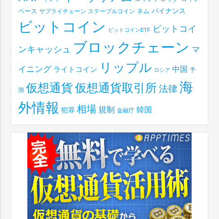
ベース
バイナンス
サプライチェーン
ステーブルコイン
ネム
ビットコイン
ビットコイ
ビットコインETF
ブロックチェーン
ンキャッシュ
マ
リップル
イニング
中国
ライトコイン
予
ロシア
海
仮想通貨取引所
仮想通貨
法律
測
外情報
相場
規制
韓国
犯罪
金融庁