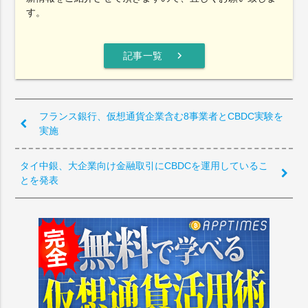
す。
chevron_right
記事一覧
フランス銀行、仮想通貨企業含む8事業者とCBDC実験を
実施
タイ中銀、大企業向け金融取引にCBDCを運用しているこ
とを発表